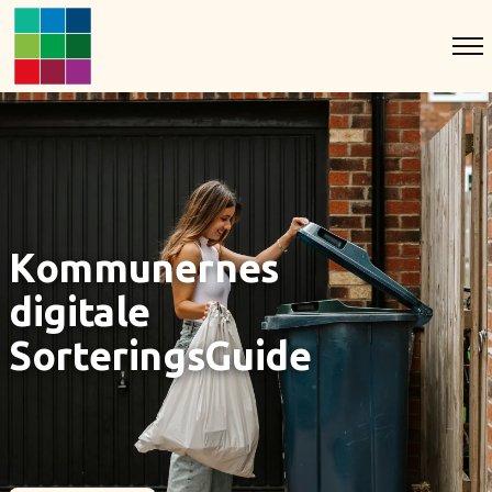
Kommunernes
digitale
SorteringsGuide